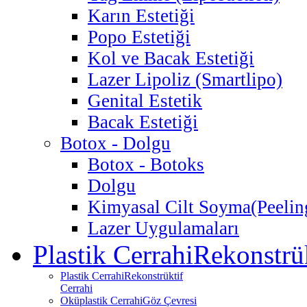
Karın Estetiği
Popo Estetiği
Kol ve Bacak Estetiği
Lazer Lipoliz (Smartlipo)
Genital Estetik
Bacak Estetiği
Botox - Dolgu
Botox - Botoks
Dolgu
Kimyasal Cilt Soyma
(Peelin
Lazer Uygulamaları
Plastik Cerrahi
Rekonstrük
Plastik Cerrahi
Rekonstrüktif
Cerrahi
Oküplastik Cerrahi
Göz Çevresi