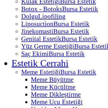
Kulak Estetiği
Bursa Estetik
Botox - Botoks
Bursa Estetik
Dolgu
Lipofiling
Liposuction
Bursa Estetik
Jinekomasti
Bursa Estetik
Genital Estetik
Bursa Estetik
Yüz Germe Estetiği
Bursa Esteti
Saç Ekimi
Bursa Estetik
Estetik Cerrahi
Meme Estetiği
Bursa Estetik
Meme Büyütme
Meme Küçültme
Meme Dikleştirme
Meme Ucu Estetiği