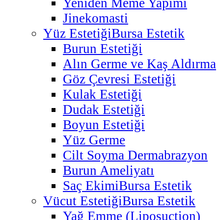
Yeniden Meme Yapımı
Jinekomasti
Yüz Estetiği
Bursa Estetik
Burun Estetiği
Alın Germe ve Kaş Aldırma
Göz Çevresi Estetiği
Kulak Estetiği
Dudak Estetiği
Boyun Estetiği
Yüz Germe
Cilt Soyma Dermabrazyon
Burun Ameliyatı
Saç Ekimi
Bursa Estetik
Vücut Estetiği
Bursa Estetik
Yağ Emme (Liposuction)