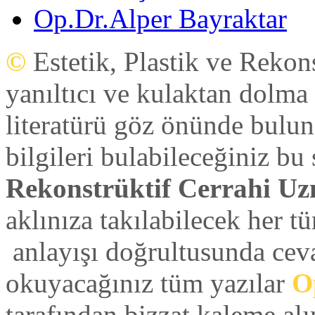
Op.Dr.Alper Bayraktar
belirleniyor.Operasyon randevunuz verildikten sonr
mevcut olan tam donanımlı ameliyathanemizde gerç
©
Estetik, Plastik ve Rekon
anlaşmalı Otel'e bir refakatçi eşliğinde otele yönlendi
yanıltıcı ve kulaktan dolma 
literatürü göz önünde bulun
bilgileri bulabileceğiniz bu
Rekonstrüktif Cerrahi Uz
aklınıza takılabilecek her tü
anlayışı doğrultusunda ceva
okuyacağınız tüm yazılar
Op
tarafından bizzat kaleme alı