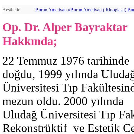
Aesthetic
Burun Ameliyatı »
Burun Ameliyatı ( Rinoplasti) Burun Ameliyatı (http://bursaburun.com) - Rinoplasti (index.php/estetik-cerrahi/yuz-estetigi-bursa-estetik/burun-estetigi.html) - - Burun Estetiği (http://bursaburun.com/burun-estetik/burun-estetigi.html) Estetik Burun (undefined/) cerrahisi veya rhinoplasti (index.php/estetik-cerrahi/yuz-estetigi-bursa-estetik/burun-estetigi.html), burnun görünümünü iyileştirmek için yeniden en iyi şekli vermek demektir. Rekonstrüktif rhinoplasti (http://bursaburun.com); konjenital anomalileri ve travma nedenli şekil bozukluklarını düzeltmek için uygulanır. Ayıca, burun içi deformitelere (http://www.bursaburun.com) bağlı tıkanıklıkları (http://bursaburun.com/burun-estetigi-hangi-sorunlar-icin-uygulanir-.html) hafifletmek için uygulanan ameliyat olan septoplasti ile birliktede yapılabilir.En iyi Burun Estetiği (http://www.alperbayraktar.com.tr), En İyi Burun Estetikçi (http://www.alperbayraktar.com.tr)Op.Dr.Alper Bayraktar (http://www.alperbayraktar.com.tr) Burun yüz bölgesinin estetiğini belirleyen en önemli unsurdur. Estetik cerrahi alanı içindeki en önemli ameliyat grubunu oluşturan burun estetiği, tıp dilinde rinoplasti olarak adlandırılır. Burun estetiği ameliyatı buruna yeni şekil vermek için uygulanır. Burun ucu kaldırılıp indirilebilir, burun ucu inceltilip sivriltilebilir, veya tam tersi kalınlaştırılabilir, burunda sağa sola eğrilikler varsa düzeltilebilir, burun sırtı çökükse dolgunlaştırılabilir, kambursa fazlalıkları alınabilir, burun delikleri büyükse küçültülebilir, asimetri varsa düzeltilebilir. Burnun şekli ile ilgili problemlerin yanı sıra septum deviasyonu adı verilen iç kıkırdak ve kemik eğrilikleri, buna bağlı nefes alma zorluğu varsa burun estetiği ameliyatı ile birlikte septum deviasyonu ameliyatı da yapılarak nefes almada rahatlama sağlanır. İdeal burun estetiği, buruna yüz ile uyumlu doğal bir şekil vermekle birlikte nefes almayı da rahatlatmalıdır. Burun Ameliyat öncesi göz önünde bulundurulması gerekenler Burun estetiği (http://bursaburun.com/) (Rhinoplasti) düşünülüyorsa, atılması gereken ilk adım estetik cerrah ile görüşmektir. Cerrahi sonrası görünüş ve hisleriniz hakkındaki beklentilerinizi samimi olarak cerrahınızla görüşmelisiniz. Herhangi bir estetik ameliyat olmadan önce duygusal olarak dengeli durumda olmanız en önemli faktörlerden biridir. Rhinoplasti (index.php/estetik-cerrahi/yuz-estetigi-bursa-estetik/burun-estetigi.html) yani burun estetiği burnunuzun şeklini değiştirecek; hayatınızın değil. Estetik cerrahi görünümünüzü iyileştirip sizin kendinize olan güveninizi tazeleyecektir. Cerrahınız sizi muayene ettikten sonra, uygulamadaki kararları etkileyecek diğer değişiklikleri sizinle görüşecektir. Pek çok örnekte rhinoplasti (index.php/estetik-cerrahi/yuz-estetigi-bursa-estetik/burun-estetigi.html) için tavsiye edilen en erken yaş, burnun gelişiminin yüzde doksanını tamamladığı genç yaşlardır. Daha yaşlı bireylerin durumu, yaşa göre farklılıklar göstermektedir. İlk görüşme sırasında cerrah uygulayacağı cerrahi tekniği, anesteziyi, ameliyatın nerede yapılacağı ve gerçekci olarak ameliyattan ne beklenmesi gerektiğini içeren özel detayları size açıklayacaktır. Rhinoplastiye karar vermeden önce düşünülmesi gereken riskler ve masraflar gibi diğer faktö
Op. Dr. Alper Bayraktar
Hakkında;
22 Temmuz 1976 tarihinde
doğdu, 1999 yılında Uluda
Üniversitesi Tıp Fakültesin
mezun oldu. 2000 yılında
Uludağ Üniversitesi Tıp Fakü
Rekonstrüktif ve Estetik C