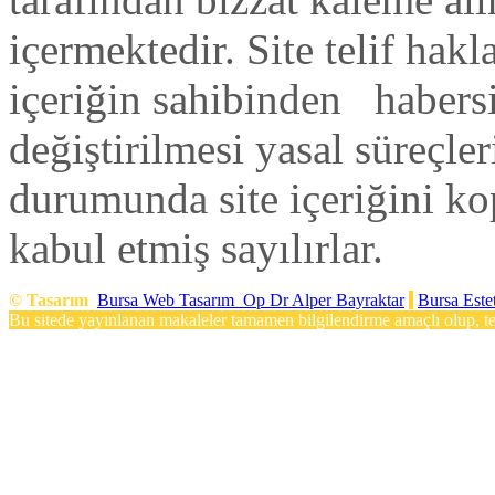
içermektedir. Site telif hak
içeriğin sahibinden habers
değiştirilmesi yasal süreçleri
durumunda site içeriğini ko
kabul etmiş sayılırlar.
©
Tasarım
Bursa Web Tasarım
Op Dr Alper Bayraktar
Bursa Este
Bu sitede yayınlanan makaleler tamamen bilgilendirme amaçlı olup, teş