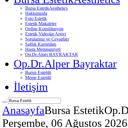
Bursa Estetik
Aesthetıcs
Hakkımızda
Foto Estetik
Estetik Makaleler
Online Konsültasyon
Estetik Videolar Arşivi
Sorularınız ve Cevapları
Sağlık Kurumları
Hasta Memnuniyeti
Op.Dr.Alper BAYRAKTAR
Op.Dr.Alper Bayraktar
Burun Estetiği
Meme Estetiği
İletişim
Anasayfa
Bursa Estetik
Op.
Perşembe, 06 Ağustos 2026