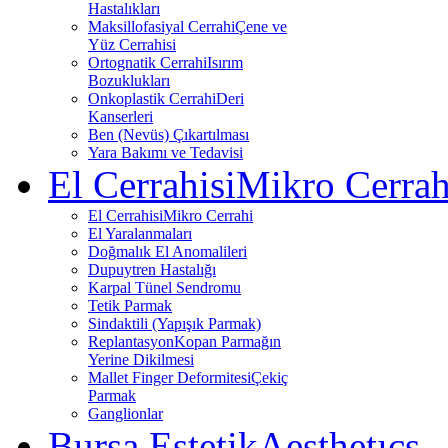
Hastalıkları
Maksillofasiyal Cerrahi
Çene ve
Yüz Cerrahisi
Ortognatik Cerrahi
Isırım
Bozuklukları
Onkoplastik Cerrahi
Deri
Kanserleri
Ben (Nevüs) Çıkartılması
Yara Bakımı ve Tedavisi
El Cerrahisi
Mikro Cerrah
El Cerrahisi
Mikro Cerrahi
El Yaralanmaları
Doğmalık El Anomalileri
Dupuytren Hastalığı
Karpal Tünel Sendromu
Tetik Parmak
Sindaktili (Yapışık Parmak)
Replantasyon
Kopan Parmağın
Yerine Dikilmesi
Mallet Finger Deformitesi
Çekiç
Parmak
Ganglionlar
Bursa Estetik
Aesthetıcs