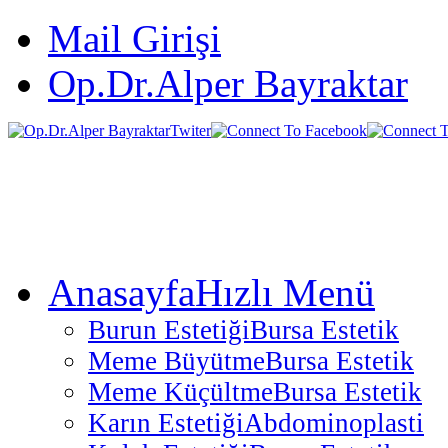
Mail Girişi
Op.Dr.Alper Bayraktar
Anasayfa
Hızlı Menü
Burun Estetiği
Bursa Estetik
Meme Büyütme
Bursa Estetik
Meme Küçültme
Bursa Estetik
Karın Estetiği
Abdominoplasti