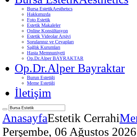
Bursa Estetik
Aesthetıcs
Hakkımızda
Foto Estetik
Estetik Makaleler
Online Konsültasyon
Estetik Videolar Arşivi
Sorularınız ve Cevapları
Sağlık Kurumları
Hasta Memnuniyeti
Op.Dr.Alper BAYRAKTAR
Op.Dr.Alper Bayraktar
Burun Estetiği
Meme Estetiği
İletişim
Anasayfa
Estetik Cerrahi
Mem
Perşembe, 06 Ağustos 2026