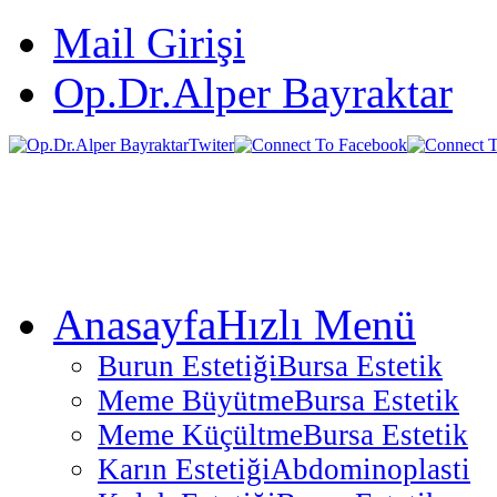
Mail Girişi
Op.Dr.Alper Bayraktar
Anasayfa
Hızlı Menü
Burun Estetiği
Bursa Estetik
Meme Büyütme
Bursa Estetik
Meme Küçültme
Bursa Estetik
Karın Estetiği
Abdominoplasti