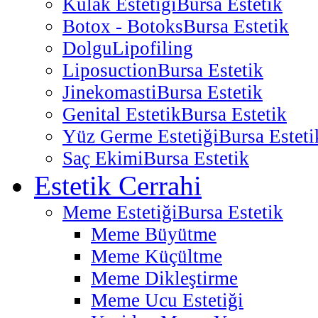
Kulak Estetiği
Bursa Estetik
Botox - Botoks
Bursa Estetik
Dolgu
Lipofiling
Liposuction
Bursa Estetik
Jinekomasti
Bursa Estetik
Genital Estetik
Bursa Estetik
Yüz Germe Estetiği
Bursa Esteti
Saç Ekimi
Bursa Estetik
Estetik Cerrahi
Meme Estetiği
Bursa Estetik
Meme Büyütme
Meme Küçültme
Meme Dikleştirme
Meme Ucu Estetiği