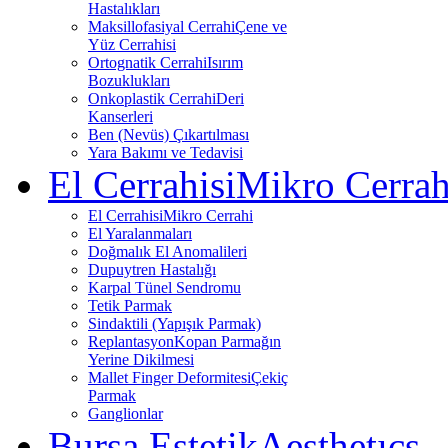
Hastalıkları
Maksillofasiyal Cerrahi
Çene ve
Yüz Cerrahisi
Ortognatik Cerrahi
Isırım
Bozuklukları
Onkoplastik Cerrahi
Deri
Kanserleri
Ben (Nevüs) Çıkartılması
Yara Bakımı ve Tedavisi
El Cerrahisi
Mikro Cerrah
El Cerrahisi
Mikro Cerrahi
El Yaralanmaları
Doğmalık El Anomalileri
Dupuytren Hastalığı
Karpal Tünel Sendromu
Tetik Parmak
Sindaktili (Yapışık Parmak)
Replantasyon
Kopan Parmağın
Yerine Dikilmesi
Mallet Finger Deformitesi
Çekiç
Parmak
Ganglionlar
Bursa Estetik
Aesthetıcs