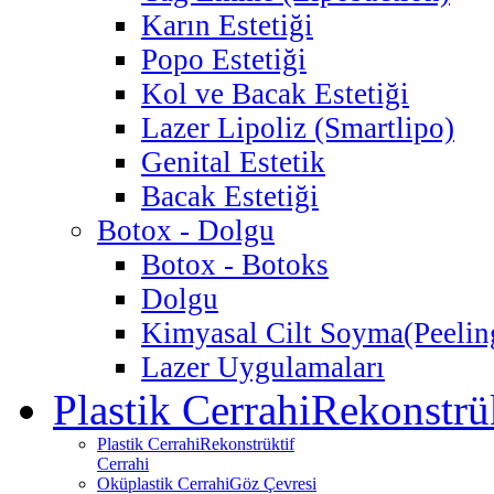
Karın Estetiği
Popo Estetiği
Kol ve Bacak Estetiği
Lazer Lipoliz (Smartlipo)
Genital Estetik
Bacak Estetiği
Botox - Dolgu
Botox - Botoks
Dolgu
Kimyasal Cilt Soyma
(Peelin
Lazer Uygulamaları
Plastik Cerrahi
Rekonstrük
Plastik Cerrahi
Rekonstrüktif
Cerrahi
Oküplastik Cerrahi
Göz Çevresi