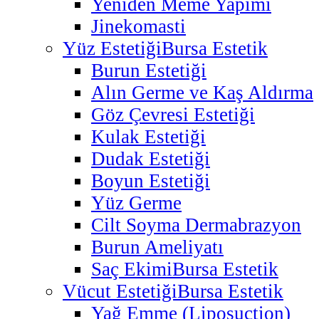
Yeniden Meme Yapımı
Jinekomasti
Yüz Estetiği
Bursa Estetik
Burun Estetiği
Alın Germe ve Kaş Aldırma
Göz Çevresi Estetiği
Kulak Estetiği
Dudak Estetiği
Boyun Estetiği
Yüz Germe
Cilt Soyma Dermabrazyon
Burun Ameliyatı
Saç Ekimi
Bursa Estetik
Vücut Estetiği
Bursa Estetik
Yağ Emme (Liposuction)