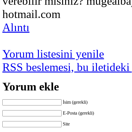
verebilir misiniz? mugealb
hotmail.com
Alıntı
Yorum listesini yenile
RSS beslemesi, bu iletideki
Yorum ekle
İsim (gerekli)
E-Posta (gerekli)
Site