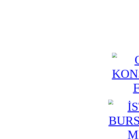
belirleniyor.Operasyon randevunuz verildikten sonr
mevcut olan tam donanımlı ameliyathanemizde gerç
anlaşmalı Otel'e bir refakatçi eşliğinde otele yönlendi