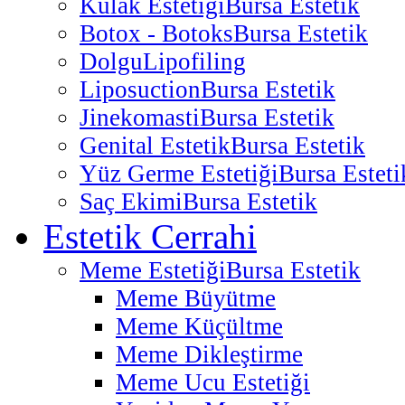
Kulak Estetiği
Bursa Estetik
Botox - Botoks
Bursa Estetik
Dolgu
Lipofiling
Liposuction
Bursa Estetik
Jinekomasti
Bursa Estetik
Genital Estetik
Bursa Estetik
Yüz Germe Estetiği
Bursa Esteti
Saç Ekimi
Bursa Estetik
Estetik Cerrahi
Meme Estetiği
Bursa Estetik
Meme Büyütme
Meme Küçültme
Meme Dikleştirme
Meme Ucu Estetiği