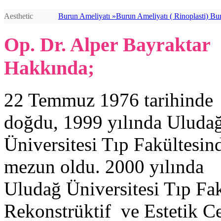
Aesthetic
Burun Ameliyatı »
Burun Ameliyatı ( Rinoplasti) Burun Ameliyatı (http://bursaburun.com) - Rinoplasti (index.php/estetik-cerrahi/yuz-estetigi-bursa-estetik/burun-estetigi.html) - - Burun Estetiği (http://bursaburun.com/burun-estetik/burun-estetigi.html) Estetik Burun (undefined/) cerrahisi veya rhinoplasti (index.php/estetik-cerrahi/yuz-estetigi-bursa-estetik/burun-estetigi.html), burnun görünümünü iyileştirmek için yeniden en iyi şekli vermek demektir. Rekonstrüktif rhinoplasti (http://bursaburun.com); konjenital anomalileri ve travma nedenli şekil bozukluklarını düzeltmek için uygulanır. Ayıca, burun içi deformitelere (http://www.bursaburun.com) bağlı tıkanıklıkları (http://bursaburun.com/burun-estetigi-hangi-sorunlar-icin-uygulanir-.html) hafifletmek için uygulanan ameliyat olan septoplasti ile birliktede yapılabilir.En iyi Burun Estetiği (http://www.alperbayraktar.com.tr), En İyi Burun Estetikçi (http://www.alperbayraktar.com.tr)Op.Dr.Alper Bayraktar (http://www.alperbayraktar.com.tr) Burun yüz bölgesinin estetiğini belirleyen en önemli unsurdur. Estetik cerrahi alanı içindeki en önemli ameliyat grubunu oluşturan burun estetiği, tıp dilinde rinoplasti olarak adlandırılır. Burun estetiği ameliyatı buruna yeni şekil vermek için uygulanır. Burun ucu kaldırılıp indirilebilir, burun ucu inceltilip sivriltilebilir, veya tam tersi kalınlaştırılabilir, burunda sağa sola eğrilikler varsa düzeltilebilir, burun sırtı çökükse dolgunlaştırılabilir, kambursa fazlalıkları alınabilir, burun delikleri büyükse küçültülebilir, asimetri varsa düzeltilebilir. Burnun şekli ile ilgili problemlerin yanı sıra septum deviasyonu adı verilen iç kıkırdak ve kemik eğrilikleri, buna bağlı nefes alma zorluğu varsa burun estetiği ameliyatı ile birlikte septum deviasyonu ameliyatı da yapılarak nefes almada rahatlama sağlanır. İdeal burun estetiği, buruna yüz ile uyumlu doğal bir şekil vermekle birlikte nefes almayı da rahatlatmalıdır. Burun Ameliyat öncesi göz önünde bulundurulması gerekenler Burun estetiği (http://bursaburun.com/) (Rhinoplasti) düşünülüyorsa, atılması gereken ilk adım estetik cerrah ile görüşmektir. Cerrahi sonrası görünüş ve hisleriniz hakkındaki beklentilerinizi samimi olarak cerrahınızla görüşmelisiniz. Herhangi bir estetik ameliyat olmadan önce duygusal olarak dengeli durumda olmanız en önemli faktörlerden biridir. Rhinoplasti (index.php/estetik-cerrahi/yuz-estetigi-bursa-estetik/burun-estetigi.html) yani burun estetiği burnunuzun şeklini değiştirecek; hayatınızın değil. Estetik cerrahi görünümünüzü iyileştirip sizin kendinize olan güveninizi tazeleyecektir. Cerrahınız sizi muayene ettikten sonra, uygulamadaki kararları etkileyecek diğer değişiklikleri sizinle görüşecektir. Pek çok örnekte rhinoplasti (index.php/estetik-cerrahi/yuz-estetigi-bursa-estetik/burun-estetigi.html) için tavsiye edilen en erken yaş, burnun gelişiminin yüzde doksanını tamamladığı genç yaşlardır. Daha yaşlı bireylerin durumu, yaşa göre farklılıklar göstermektedir. İlk görüşme sırasında cerrah uygulayacağı cerrahi tekniği, anesteziyi, ameliyatın nerede yapılacağı ve gerçekci olarak ameliyattan ne beklenmesi gerektiğini içeren özel detayları size açıklayacaktır. Rhinoplastiye karar vermeden önce düşünülmesi gereken riskler ve masraflar gibi diğer faktö
Op. Dr. Alper Bayraktar
Hakkında;
22 Temmuz 1976 tarihinde
doğdu, 1999 yılında Uluda
Üniversitesi Tıp Fakültesin
mezun oldu. 2000 yılında
Uludağ Üniversitesi Tıp Fakü
Rekonstrüktif ve Estetik C