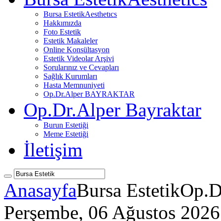
Bursa Estetik
Aesthetıcs
Hakkımızda
Foto Estetik
Estetik Makaleler
Online Konsültasyon
Estetik Videolar Arşivi
Sorularınız ve Cevapları
Sağlık Kurumları
Hasta Memnuniyeti
Op.Dr.Alper BAYRAKTAR
Op.Dr.Alper Bayraktar
Burun Estetiği
Meme Estetiği
İletişim
Anasayfa
Bursa Estetik
Op.
Perşembe, 06 Ağustos 2026