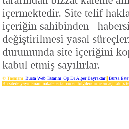
içermektedir. Site telif hak
içeriğin sahibinden habers
değiştirilmesi yasal süreçleri
durumunda site içeriğini ko
kabul etmiş sayılırlar.
©
Tasarım
Bursa Web Tasarım
Op Dr Alper Bayraktar
Bursa Este
Bu sitede yayınlanan makaleler tamamen bilgilendirme amaçlı olup, teş