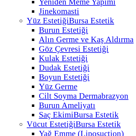
Yeniden Meme Yapımı
Jinekomasti
Yüz Estetiği
Bursa Estetik
Burun Estetiği
Alın Germe ve Kaş Aldırma
Göz Çevresi Estetiği
Kulak Estetiği
Dudak Estetiği
Boyun Estetiği
Yüz Germe
Cilt Soyma Dermabrazyon
Burun Ameliyatı
Saç Ekimi
Bursa Estetik
Vücut Estetiği
Bursa Estetik
Yağ Emme (Liposuction)