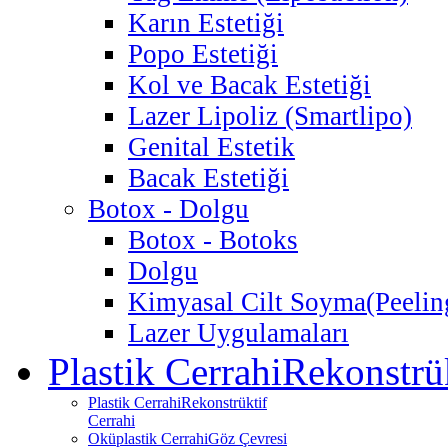
Karın Estetiği
Popo Estetiği
Kol ve Bacak Estetiği
Lazer Lipoliz (Smartlipo)
Genital Estetik
Bacak Estetiği
Botox - Dolgu
Botox - Botoks
Dolgu
Kimyasal Cilt Soyma
(Peelin
Lazer Uygulamaları
Plastik Cerrahi
Rekonstrük
Plastik Cerrahi
Rekonstrüktif
Cerrahi
Oküplastik Cerrahi
Göz Çevresi