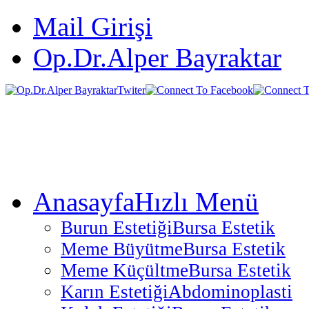
Mail Girişi
Op.Dr.Alper Bayraktar
Anasayfa
Hızlı Menü
Burun Estetiği
Bursa Estetik
Meme Büyütme
Bursa Estetik
Meme Küçültme
Bursa Estetik
Karın Estetiği
Abdominoplasti