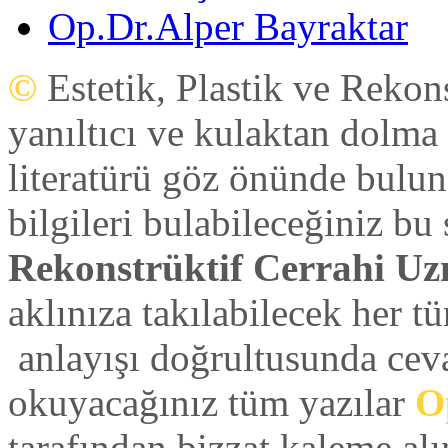
Op.Dr.Alper Bayraktar
belirleniyor.Operasyon randevunuz verildikten sonr
mevcut olan tam donanımlı ameliyathanemizde gerç
©
Estetik, Plastik ve Rekon
anlaşmalı Otel'e bir refakatçi eşliğinde otele yönlendi
yanıltıcı ve kulaktan dolma 
literatürü göz önünde bulun
bilgileri bulabileceğiniz bu
Rekonstrüktif Cerrahi Uz
aklınıza takılabilecek her tü
anlayışı doğrultusunda ceva
okuyacağınız tüm yazılar
Op
tarafından bizzat kaleme alı