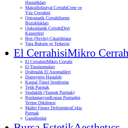
Hastalıkları
Maksillofasiyal Cerrahi
Çene ve
Yüz Cerrahisi
Ortognatik Cerrahi
Isırım
Bozuklukları
Onkoplastik Cerrahi
Deri
Kanserleri
Ben (Nevüs) Çıkartılması
Yara Bakımı ve Tedavisi
El Cerrahisi
Mikro Cerrah
El Cerrahisi
Mikro Cerrahi
El Yaralanmaları
Doğmalık El Anomalileri
Dupuytren Hastalığı
Karpal Tünel Sendromu
Tetik Parmak
Sindaktili (Yapışık Parmak)
Replantasyon
Kopan Parmağın
Yerine Dikilmesi
Mallet Finger Deformitesi
Çekiç
Parmak
Ganglionlar
Bursa Estetik
Aesthetıcs